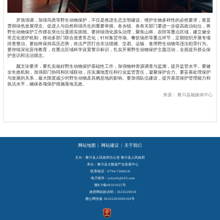
罗燕强调，加强鸟类等野生动物保护，不仅是推进生态文明建设、维护生物多样性的必然要求，更是
贯彻绿色发展理念、促进人与自然和谐共生的重要举措。各乡镇、各有关部门要进一步提高政治站位，将
野生动物保护工作摆在突出位置抓实抓细。要持续强化源头治理，聚焦山林、农田等重点区域，建立健全
常态化巡护机制，推动多部门联合巡查常态化；针对集贸市场、餐饮场所等重点环节，定期组织开展专项
排查整治。要始终保持高压态势，依法严厉打击非法猎捕、交易、运输、食用野生动物等违法犯罪行为。
要持续深化宣传教育，在重点区域科学设置警示标识，扎实开展野生动物保护主题活动，全面提升群众保
护意识和法治观念。
颜文珍要求，要扎实做好野生动物保护基础性工作，加强物种资源调查与监测，提升监管水平。要健
全长效机制，加强部门协同和区域联动，压实属地责任和行业监管责任，凝聚保护合力。要妥善处理保护
与发展的关系，最大限度减少对野生动物及其栖息地的影响。要加强队伍建设，提升基层保护管理能力和
执法水平，确保各项保护措施落地见效。
来源：
黎川县融媒体中心
网站地图
|
网站建议
|
关于我们
主办：黎川县人民政府办公室 黎川县人民政府
承办：黎川县大数据产业发展中心
联系电话：0794-7566618
电子邮件：jxlczxb@163.com
赣ICP备08101025号
政府网站标识码：3610220018
赣公网安备 36102202000104号