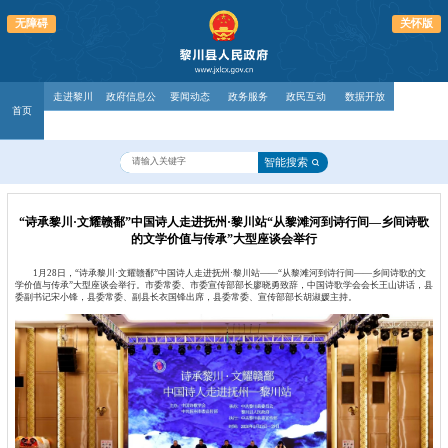
无障碍
关怀版
走进黎川
政府信息公
要闻动态
政务服务
政民互动
数据开放
首页
开
智能搜索
“诗承黎川·文耀赣鄱”中国诗人走进抚州·黎川站“从黎滩河到诗行间—乡间诗歌
的文学价值与传承”大型座谈会举行
1月28日，“诗承黎川·文耀赣鄱”中国诗人走进抚州·黎川站——“从黎滩河到诗行间——乡间诗歌的文
学价值与传承”大型座谈会举行。市委常委、市委宣传部部长廖晓勇致辞，中国诗歌学会会长王山讲话，县
委副书记宋小锋，县委常委、副县长衣国锋出席，县委常委、宣传部部长胡淑媛主持。