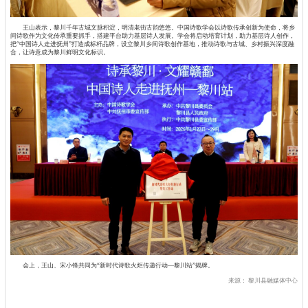
王山表示，黎川千年古城文脉积淀，明清老街古韵悠悠。中国诗歌学会以诗歌传承创新为使命，将乡
间诗歌作为文化传承重要抓手，搭建平台助力基层诗人发展。学会将启动培育计划，助力基层诗人创作，
把“中国诗人走进抚州”打造成标杆品牌，设立黎川乡间诗歌创作基地，推动诗歌与古城、乡村振兴深度融
合，让诗意成为黎川鲜明文化标识。
会上，王山、宋小锋共同为“新时代诗歌火炬传递行动—黎川站”揭牌。
来源：
黎川县融媒体中心