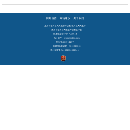
网站地图
|
网站建议
|
关于我们
主办：黎川县人民政府办公室 黎川县人民政府
承办：黎川县大数据产业发展中心
联系电话：0794-7566618
电子邮件：jxlczxb@163.com
赣ICP备08101025号
政府网站标识码：3610220018
赣公网安备 36102202000104号