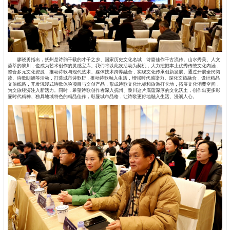
廖晓勇指出，抚州是诗韵千载的才子之乡、国家历史文化名城，诗篇佳作千古流传。山水秀美、人文
荟萃的黎川，也成为艺术创作的灵感宝库。我们将以此次活动为契机，大力挖掘本土优秀传统文化内涵，
整合多元文化资源，推动诗歌与现代艺术、媒体技术跨界融合，实现文化传承创新发展。通过开展全民阅
读、诗歌朗诵等活动，打造城市诗歌IP，推动诗歌融入生活，增强时代感染力。深化文旅融合，设计精品
文旅线路，开发沉浸式诗歌体验项目与文创产品，形成诗歌文化地标和旅游打卡地，拓展文化消费空间，
为文旅经济注入新活力。同时，希望诗歌创作者深入抚州、黎川这片底蕴深厚的文化沃土，创作出更多彰
显时代精神、独具地域特色的精品佳作，彰显城市品格，让诗歌更好地融入生活、浸润人心。