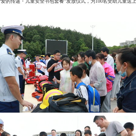
“爱的传递・儿童安全书包套餐”发放仪式，为100名受助儿童送