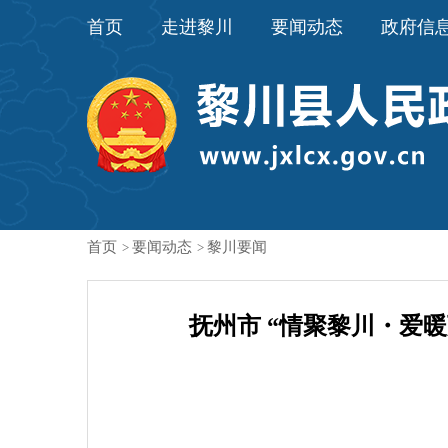
首页
走进黎川
要闻动态
政府信
首页
要闻动态
黎川要闻
>
>
抚州市 “情聚黎川・爱暖