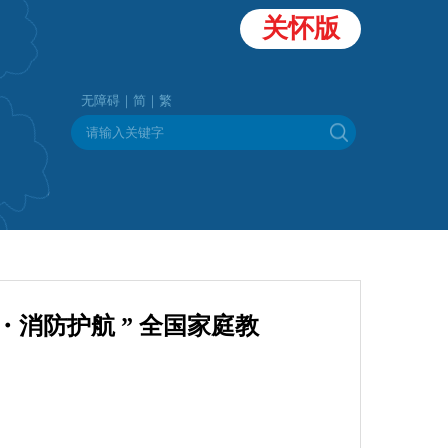
关怀版
无障碍｜
简｜
繁
・消防护航 ” 全国家庭教