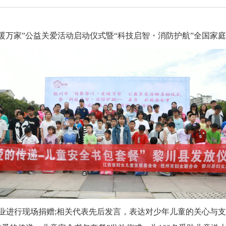
爱暖万家”公益关爱活动启动仪式暨“科技启智・消防护航”全国家
业进行现场捐赠;相关代表先后发言，表达对少年儿童的关心与支