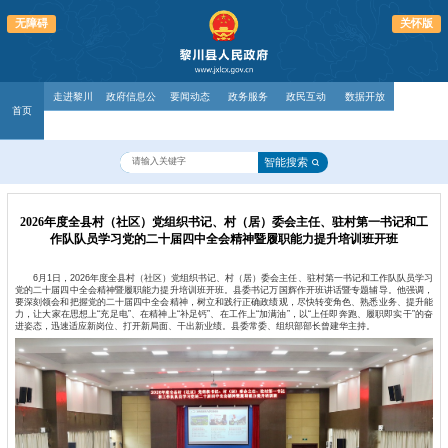
无障碍
关怀版
走进黎川
政府信息公
要闻动态
政务服务
政民互动
数据开放
首页
开
智能搜索
2026年度全县村（社区）党组织书记、村（居）委会主任、驻村第一书记和工
作队队员学习党的二十届四中全会精神暨履职能力提升培训班开班
6月1日，2026年度全县村（社区）党组织书记、村（居）委会主任、驻村第一书记和工作队队员学习
党的二十届四中全会精神暨履职能力提升培训班开班。县委书记万国辉作开班讲话暨专题辅导。他强调，
要深刻领会和把握党的二十届四中全会精神，树立和践行正确政绩观，尽快转变角色、熟悉业务、提升能
力，让大家在思想上“充足电”、在精神上“补足钙”、在工作上“加满油”，以“上任即奔跑、履职即实干”的奋
进姿态，迅速适应新岗位、打开新局面、干出新业绩。县委常委、组织部部长曾建华主持。