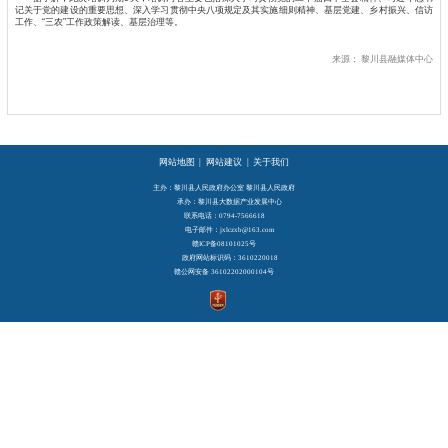
记关于党的建设的重要思想、深入学习贯彻中央八项规定及其实施细则精神、基层党建、乡村振兴、信访
工作、“三农”工作政策解读、基层治理等。
来源：
黎川县融媒体中心
网站地图
|
网站建议
|
关于我们
主办：黎川县人民政府办公室 黎川县人民政府
承办：黎川县大数据产业发展中心
联系电话：0794-7566618
电子邮件：jxlczxb@163.com
赣ICP备08101025号
政府网站标识码：3610220018
赣公网安备 36102202000104号