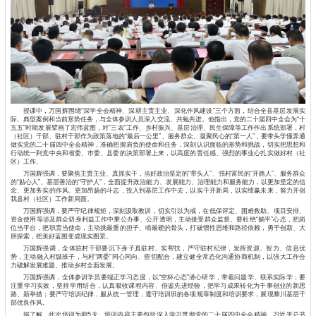
授课中，万国辉围绕“深学全会精神、深耕主责主业、深化作风建设”三个方面，结合全县基层发展实
际、典型案例和当前形势任务，与全体参训人员深入交流、共勉共进。他指出，党的二十届四中全会为“十
五五”时期发展擘画了宏伟蓝图，对“三农”工作、乡村振兴、基层治理、民生保障等工作作出系统部署，村
（社区）干部、驻村干部作为政策落地的“最后一公里”、服务群众、凝聚民心的“第一人”，要带头学懂弄通
做实党的二十届四中全会精神，准确把握肩负的使命和任务，深刻认识面临的形势和挑战，切实把思想和
行动统一到党中央和省委、市委、县委的决策部署上来，以高度的责任感、强烈的事业心扎实做好村（社
区）工作。
万国辉强调，要聚焦主责主业、真抓实干，当好政治坚定的“带头人”、强村富民的“开路人”、服务群众
的“贴心人”、基层善治的“守护人”，全面提升政治能力、发展能力、治理能力和服务能力，以更加坚定的信
念、更加务实的作风、更加昂扬的斗志，投入到基层工作中去，以实干开新局，以实绩赢未来，努力开创
我县村（社区）工作新局面。
万国辉强调，要严守纪律规矩，深刻汲取教训，切实引以为戒，在低保评定、困难救助、项目安排、
资金使用等涉及群众切身利益工作中秉公办事、公开透明，主动接受群众监督。要杜绝“躺平”心态，把岗
位当平台，把职责当使命，主动挑最重的担子、啃最硬的骨头，打破惯性思维和路径依赖，勇于创新、大
胆探索，把美好蓝图变成现实图景。
万国辉强调，全体驻村干部要沉下身子真驻村、实帮扶，严守驻村纪律，发挥资源、智力、信息优
势，主动融入村级班子，与村“两委”同心同向、密切配合，建立健全常态化沟通协商机制，以强大工作合
力破解发展难题、推动乡村全面发展。
万国辉强调，全体参训学员要端正学习态度，以“空杯心态”潜心研学，带着问题学、联系实际学；要
注重学习实效，坚持学用结合，认真吸收课程内容、借鉴先进经验，把学习成果转化为干事创业的新思
路、新举措；要严守培训纪律，服从统一管理，遵守培训班的各项规章制度和培训要求，展现黎川基层干
部优良作风。
据了解，此次培训为期5天，培训内容主要包括深入学习贯彻党的二十届四中全会精神、习近平总书