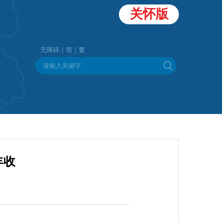
关怀版
无障碍｜
简｜
繁
丰收