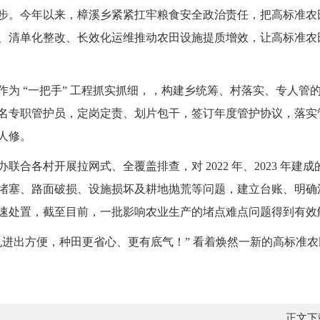
步。今年以来，樟溪乡紧紧扛牢粮食安全政治责任，把高标准农
、清单化整改、长效化运维推动农田设施提质增效，让高标准农
作为 “一把手” 工程抓实抓细，，构建乡统筹、村落实、专人管
 1 名专职管护员，定岗定责、划片包干，签订年度管护协议，落
人修。
各村开展拉网式、全覆盖排查，对 2022 年、2023 年建成的 
堵塞、路面破损、设施损坏及耕地抛荒等问题，建立台账、明确
速处置，截至目前，一批影响农业生产的堵点难点问题得到有效
机进出方便，种田更省心、更有底气！” 看着焕然一新的高标准
正文下