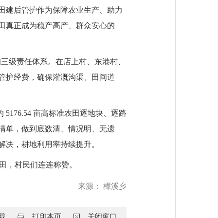
田建后管护作为保障农业生产、助力
田真正成为稳产高产、群众安心的
的三级责任体系。在店上村、东港村、
实管护经费，确保灌溉沟渠、田间道
5176.54 亩高标准农田逐地块、逐路
清单，做到底数清、情况明、无遗
解决，耕地利用率持续提升。
农田，村民们连连称赞。
来源：
樟溪乡
载
打印本页
关闭窗口