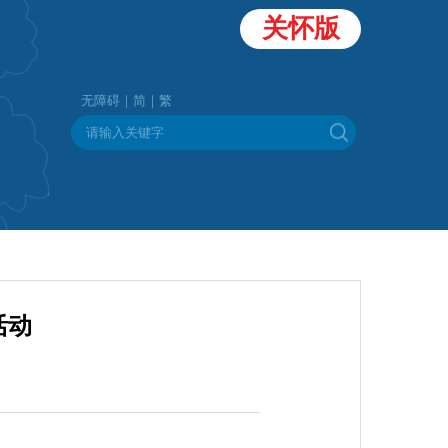
关怀版
无障碍｜
简｜
繁
活动