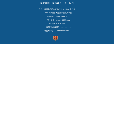
网站地图
|
网站建议
|
关于我们
主办：黎川县人民政府办公室 黎川县人民政府
承办：黎川县大数据产业发展中心
联系电话：0794-7566618
电子邮件：jxlczxb@163.com
赣ICP备08101025号
政府网站标识码：3610220018
赣公网安备 36102202000104号