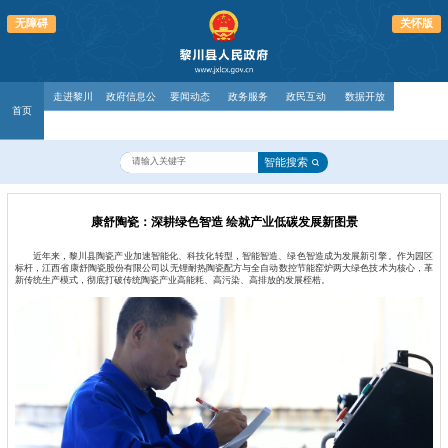
无障碍
关怀版
走进黎川
政府信息公
要闻动态
政务服务
政民互动
数据开放
首页
开
智能搜索
康舒陶瓷：深耕绿色智造 绘就产业低碳发展新图景
近年来，黎川县陶瓷产业加速智能化、科技化转型，智能智造、绿色智造成为发展新引擎。作为园区
标杆，江西省康舒陶瓷股份有限公司以无锂耐热陶瓷配方与全自动数控节能窑炉两大绿色技术为核心，革
新传统生产模式，彻底打破传统陶瓷产业高能耗、高污染、高排放的发展桎梏。