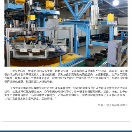
工业绿色转型，绝非简单的设备更新，而是全链条、全流程的低碳重构与产业升级。近年来，康舒陶
瓷持续加码绿色科研研发投入，深耕低能耗、高附加值的高端耐热陶瓷品类，从原料配比、生产加工到尾
气排放、废料处理各环节精准降耗减碳，成功打造“绿色配方+智能智造”的产业发展新模式，为黎川传统陶
瓷产业绿色转型、创新突破注入强劲动能。
江西省康舒陶瓷股份有限公司技术部经理黄英祥说道：“我们始终将绿色低碳发展理念贯穿生产经营全
过程，从无锂环保配方研发攻关，到智能窑炉精细化管控，每一项举措都聚焦降碳、提质、增效。如今企
业生产成本持续降低、污染物排放大幅减少、产品品质更加稳定，绿色转型有效夯实了企业核心竞争力，
让我们高质量发展的底气更足、后劲更强。”
来源：
黎川县融媒体中心