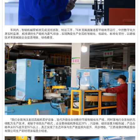
车间内，智能机械臂精准完成泥坯抓取、转运工序，76米宽截面隧道窑平稳有序运行，中控数字化大
屏实时监测、精准调控生产能耗与废气排放，实现陶瓷生产全流程智能化、低碳化、标准化管控，以硬核
技术革新赋能企业提质增效、绿色蝶变。
“我们全面淘汰老旧高能耗窑炉设备，迭代升级全自动数控节能智能化生产线，同时落地行业首创的无
锂配方生产技术。相较于传统生产模式，企业整体能耗降低近20%，污染物、碳排放量大幅削减，产品合
格率从85%提升至95%以上，真正实现了生态环保与生产效益双向提升、同步增收。”江西省康舒陶瓷股份
有限公司生产部经理涂福贵介绍道。