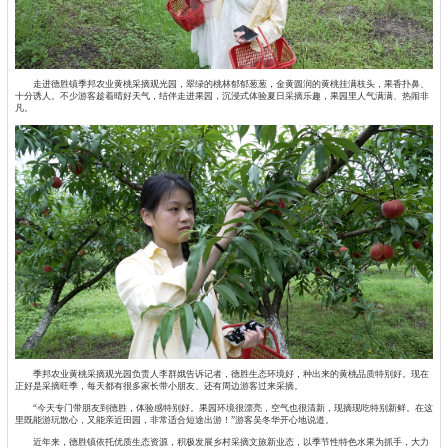
走进德胜镇季邦农业黄桃采摘观光园，翠绿的桃林郁郁葱葱，金黄圆润的黄桃挂满枝头，果香扑鼻、
十分诱人。不少游客趁着晴好天气，结伴走进果园，沉浸式体验夏日采摘乐趣，果园里人气满满、热闹非
凡。
季邦农业黄桃采摘观光园负责人李群娥告诉记者，德胜生态环境好，种出来的黄桃品质特别好。现在
正好是采摘旺季，每天都有很多家长带小朋友、还有周边游客过来采摘。
“今天专门带朋友到德胜，体验感特别好。果园环境很漂亮，空气也很清新，现摘现吃特别新鲜。在这
里既能游玩散心，又能亲近田园，非常适合短途出游！”游客吴冬华开心地说道。
近年来，德胜镇依托优质生态资源，积极发展乡村采摘文旅新业态，以季节性特色水果为抓手，大力