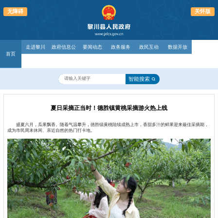
无障碍
关怀版
走进黎川
政府信息公
要闻动态
政务服务
政民互动
数据开放
首页
开
智能搜索
夏日采摘正当时！德胜镇黄桃采摘游火热上线
盛夏六月，瓜果飘香。随着气温攀升，德胜镇黄桃陆续成熟上市，香甜多汁的鲜果迎来最佳采摘期，
成为市民周末休闲、亲近自然的热门打卡地。