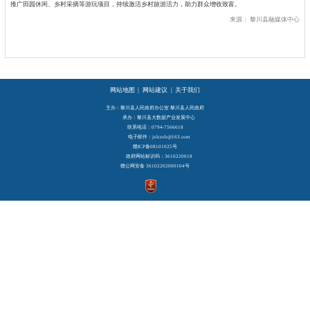
推广田园休闲、乡村采摘等游玩项目，持续激活乡村旅游活力，助力群众增收致富。
来源：
黎川县融媒体中心
网站地图
|
网站建议
|
关于我们
主办：黎川县人民政府办公室 黎川县人民政府
承办：黎川县大数据产业发展中心
联系电话：0794-7566618
电子邮件：jxlczxb@163.com
赣ICP备08101025号
政府网站标识码：3610220018
赣公网安备 36102202000104号