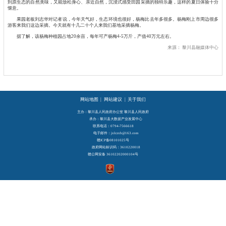
到原生态的自然美味，又能放松身心、亲近自然，沉浸式感受田园采摘的独特乐趣，这样的夏日体验十分
惬意。
果园老板刘志华对记者说，今年天气好，生态环境也很好，杨梅比去年多很多。杨梅刚上市周边很多
游客来我们这边采摘。今天就有十几二十个人来我们基地采摘杨梅。
据了解，该杨梅种植园占地20余亩，每年可产杨梅4-5万斤，产值40万元左右。
来源：
黎川县融媒体中心
网站地图
|
网站建议
|
关于我们
主办：黎川县人民政府办公室 黎川县人民政府
承办：黎川县大数据产业发展中心
联系电话：0794-7566618
电子邮件：jxlczxb@163.com
赣ICP备08101025号
政府网站标识码：3610220018
赣公网安备 36102202000104号