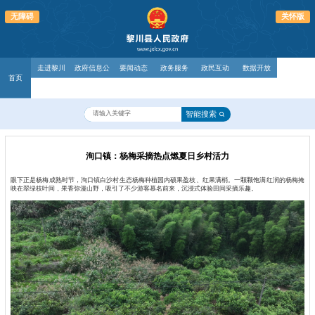
无障碍
关怀版
走进黎川
政府信息公
要闻动态
政务服务
政民互动
数据开放
首页
开
智能搜索
洵口镇：杨梅采摘热点燃夏日乡村活力
眼下正是杨梅成熟时节，洵口镇白沙村生态杨梅种植园内硕果盈枝、红果满梢。一颗颗饱满红润的杨梅掩
映在翠绿枝叶间，果香弥漫山野，吸引了不少游客慕名前来，沉浸式体验田间采摘乐趣。