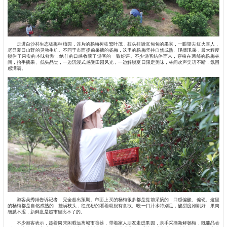
走进白沙村生态杨梅种植园，连片的杨梅树枝繁叶茂，枝头挂满沉甸甸的果实，一眼望去红火喜人，
尽显夏日山野的灵动生机。不同于市面提前采摘的杨梅，这里的杨梅坚持自然成熟、现摘现采，最大程度
锁住了果实的本味鲜甜，绝佳的口感收获了游客的一致好评。不少游客结伴而来，穿梭在葱郁的杨梅林
间，抬手摘果、低头品尝，一边沉浸式感受田园风光，一边解锁夏日限定美味，林间欢声笑语不断，氛围
感满满。
游客吴秀娟告诉记者，完全超出预期。市面上买的杨梅很多都是提前采摘的，口感偏酸、偏硬。这里
的杨梅都是自然成熟的，挂满枝头，红彤彤的看着就很有食欲。咬一口汁水特别足，酸甜度刚刚好，果肉
细腻不涩，新鲜度是超市里比不了的。
不少游客表示，趁着周末闲暇远离城市喧嚣，带着家人朋友走进果园，亲手采摘新鲜杨梅，既能品尝