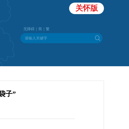
关怀版
无障碍｜
简｜
繁
袋子”