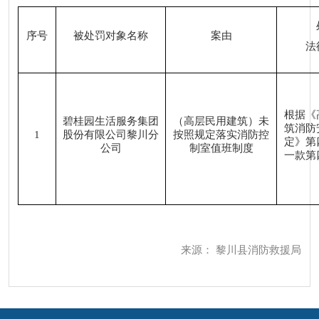
序号
被处罚对象名称
案由
法
根据《
碧桂园生活服务集团
（高层民用建筑）未
筑消防
1
股份有限公司黎川分
按照规定落实消防控
定》第
公司
制室值班制度
一款第
来源：
黎川县消防救援局